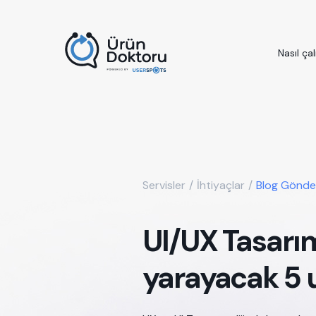
Nasıl çal
Servisler
/
İhtiyaçlar
/
Blog Gönder
UI/UX Tasarım 
yarayacak 5 