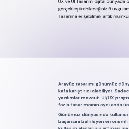
UX ve UI Tasarımı dijital dünyada 
gerçekleştirebileceğiniz 5 uygulama
Tasarıma erişebilmek artık mümkü
Arayüz tasarımı günümüz dünya
kafa karıştırıcı olabiliyor. Sa
yazılımlar mevcut. UI/UX progr
fazla tasarımcının aynı anda ücr
Günümüz dünyasında kullanıcı v
başarısını belirleyen en önemli
kullanım alanlarının artması is