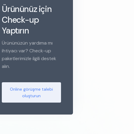
Ürününüz için
Check-up
Yaptırın
Ürününüzün yardıma mı
ihtiyacı var? Check-up
paketlerimizle ilgili destek
alın.
Online görüşme talebi
oluşturun