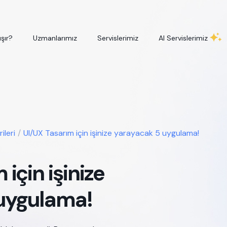
ışır?
Uzmanlarımız
Servislerimiz
AI Servislerimiz
ileri
/
UI/UX Tasarım için işinize yarayacak 5 uygulama!
için işinize
uygulama!