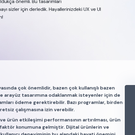
oldukça önemli. Bu tasarımları
yı sizler için derledik. Hayallerinizdeki UX ve UI
n!
sında çok önemlidir, bazen çok kullanışlı bazen
dece arayüz tasarımına odaklanmak isteyenler için de
amları ödeme gerektirebilir. Bazı programlar, birden
etsiz çalışmasına izin verebilir.
e ürün etkileşimi performansının artırılması, ürün
 faktör konumuna gelmiştir. Dijital ürünlerin ve
e kullanıcı deneyiminin bu alandaki hayati önemini