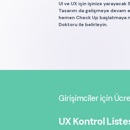
UI ve UX için işinize yarayacak 
Tasarım da gelişmeye devam edi
hemen Check Up başlatmaya ne d
Doktoru ile belirleyin.
Girişimciler için Ücre
UX Kontrol Liste