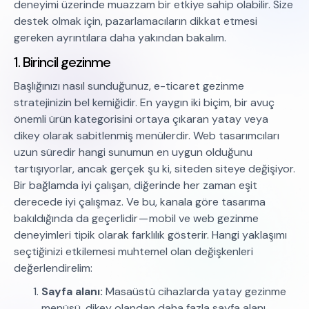
deneyimi üzerinde muazzam bir etkiye sahip olabilir. Size
destek olmak için, pazarlamacıların dikkat etmesi
gereken ayrıntılara daha yakından bakalım.
1. Birincil gezinme
Başlığınızı nasıl sunduğunuz, e-ticaret gezinme
stratejinizin bel kemiğidir. En yaygın iki biçim, bir avuç
önemli ürün kategorisini ortaya çıkaran yatay veya
dikey olarak sabitlenmiş menülerdir. Web tasarımcıları
uzun süredir hangi sunumun en uygun olduğunu
tartışıyorlar, ancak gerçek şu ki, siteden siteye değişiyor.
Bir bağlamda iyi çalışan, diğerinde her zaman eşit
derecede iyi çalışmaz. Ve bu, kanala göre tasarıma
bakıldığında da geçerlidir — mobil ve web gezinme
deneyimleri tipik olarak farklılık gösterir. Hangi yaklaşımı
seçtiğinizi etkilemesi muhtemel olan değişkenleri
değerlendirelim:
Sayfa alanı:
Masaüstü cihazlarda yatay gezinme
menüsü, dikey olandan daha fazla sayfa alanı