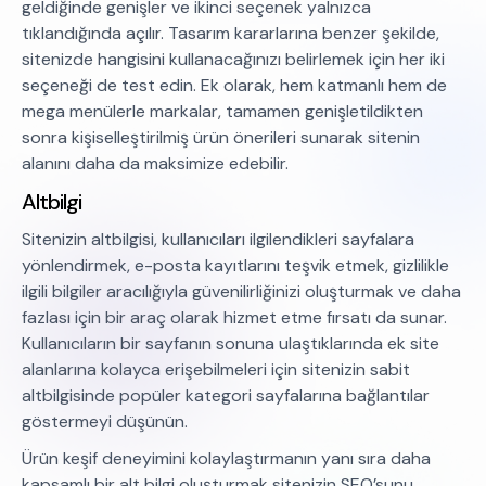
geldiğinde genişler ve ikinci seçenek yalnızca
tıklandığında açılır. Tasarım kararlarına benzer şekilde,
sitenizde hangisini kullanacağınızı belirlemek için her iki
seçeneği de test edin. Ek olarak, hem katmanlı hem de
mega menülerle markalar, tamamen genişletildikten
sonra kişiselleştirilmiş ürün önerileri sunarak sitenin
alanını daha da maksimize edebilir.
Altbilgi
Sitenizin altbilgisi, kullanıcıları ilgilendikleri sayfalara
yönlendirmek, e-posta kayıtlarını teşvik etmek, gizlilikle
ilgili bilgiler aracılığıyla güvenilirliğinizi oluşturmak ve daha
fazlası için bir araç olarak hizmet etme fırsatı da sunar.
Kullanıcıların bir sayfanın sonuna ulaştıklarında ek site
alanlarına kolayca erişebilmeleri için sitenizin sabit
altbilgisinde popüler kategori sayfalarına bağlantılar
göstermeyi düşünün.
Ürün keşif deneyimini kolaylaştırmanın yanı sıra daha
kapsamlı bir alt bilgi oluşturmak sitenizin SEO’sunu