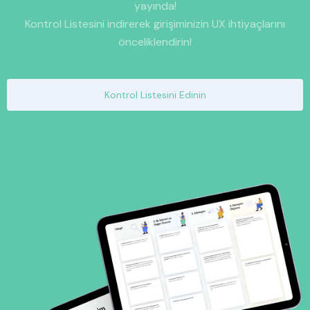
yayında!
Kontrol Listesini indirerek girişiminizin UX ihtiyaçlarını
önceliklendirin!
Kontrol Listesini Edinin