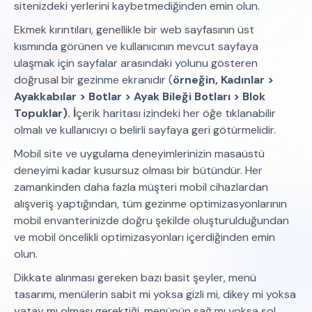
sitenizdeki yerlerini kaybetmediğinden emin olun.
Ekmek kırıntıları, genellikle bir web sayfasının üst
kısmında görünen ve kullanıcının mevcut sayfaya
ulaşmak için sayfalar arasındaki yolunu gösteren
doğrusal bir gezinme ekranıdır (
örneğin, Kadınlar >
Ayakkabılar > Botlar > Ayak Bileği Botları > Blok
Topuklar). İ
çerik haritası izindeki her öğe tıklanabilir
olmalı ve kullanıcıyı o belirli sayfaya geri götürmelidir.
Mobil site ve uygulama deneyimlerinizin masaüstü
deneyimi kadar kusursuz olması bir bütündür. Her
zamankinden daha fazla müşteri mobil cihazlardan
alışveriş yaptığından, tüm gezinme optimizasyonlarının
mobil envanterinizde doğru şekilde oluşturulduğundan
ve mobil öncelikli optimizasyonları içerdiğinden emin
olun.
Dikkate alınması gereken bazı basit şeyler, menü
tasarımı, menülerin sabit mi yoksa gizli mi, dikey mi yoksa
yatay mı olması gerektiği, menünün sağ mı yoksa sol