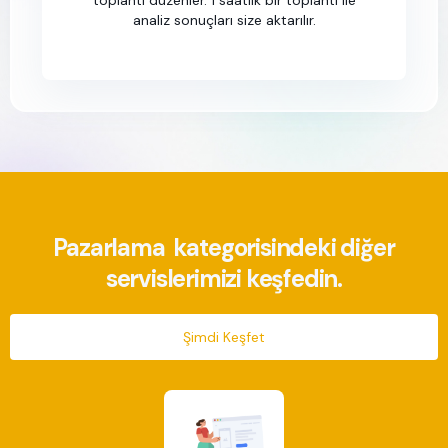
toplantı düzenler. 1 saatlik bir toplantı ile
analiz sonuçları size aktarılır.
Pazarlama
kategorisindeki diğer
servislerimizi keşfedin.
Şimdi Keşfet