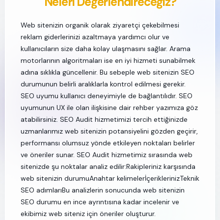
Neleri Değerlendireceğiz?
‍Web sitenizin organik olarak ziyaretçi çekebilmesi
reklam giderlerinizi azaltmaya yardımcı olur ve
kullanıcıların size daha kolay ulaşmasını sağlar. Arama
motorlarının algoritmaları ise en iyi hizmeti sunabilmek
adına sıklıkla güncellenir. Bu sebeple web sitenizin SEO
durumunun belirli aralıklarla kontrol edilmesi gerekir.
SEO uyumu kullanıcı deneyimiyle de bağlantılıdır. SEO
uyumunun UX ile olan ilişkisine dair rehber yazımıza göz
atabilirsiniz. SEO Audit hizmetimizi tercih ettiğinizde
uzmanlarımız web sitenizin potansiyelini gözden geçirir,
performansı olumsuz yönde etkileyen noktaları belirler
ve öneriler sunar. SEO Audit hizmetimiz sırasında web
sitenizde şu noktalar analiz edilir:‍Rakipleriniz karşısında
web sitenizin durumuAnahtar kelimelerİçeriklerinizTeknik
SEO adımları‍Bu analizlerin sonucunda web sitenizin
SEO durumu en ince ayrıntısına kadar incelenir ve
ekibimiz web siteniz için öneriler oluşturur. ‍