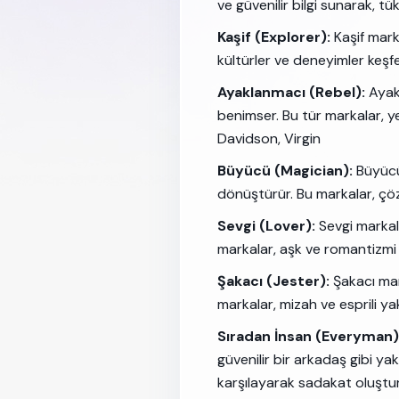
ve güvenilir bilgi sunarak, t
Kaşif (Explorer):
Kaşif mark
kültürler ve deneyimler keşf
Ayaklanmacı (Rebel):
Ayak
benimser. Bu tür markalar, ye
Davidson, Virgin
Büyücü (Magician):
Büyücü 
dönüştürür. Bu markalar, çöz
Sevgi (Lover):
Sevgi markala
markalar, aşk ve romantizmi 
Şakacı (Jester):
Şakacı mark
markalar, mizah ve esprili ya
Sıradan İnsan (Everyman)
güvenilir bir arkadaş gibi ya
karşılayarak sadakat oluştur