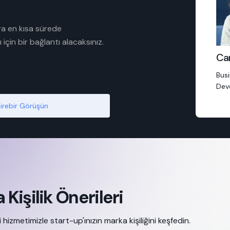
ra en kısa sürede
çin bir bağlantı alacaksınız.
Ca
Bus
Dev
Birebir Görüşün
 Kişilik Önerileri
 hizmetimizle start-up'ınızın marka kişiliğini keşfedin.