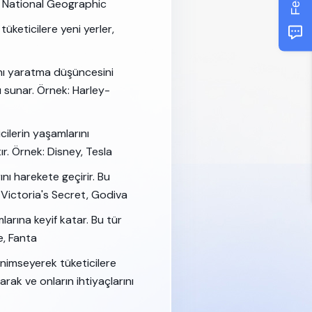
e, National Geographic
üketicilere yeni yerler,
nı yaratma düşüncesini
zı sunar. Örnek: Harley-
ilerin yaşamlarını
r. Örnek: Disney, Tesla
ını harekete geçirir. Bu
 Victoria's Secret, Godiva
arına keyif katar. Bu tür
e, Fanta
enimseyerek tüketicilere
rak ve onların ihtiyaçlarını