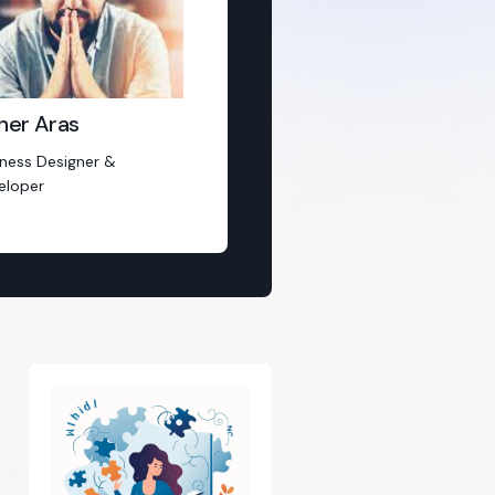
ner Aras
iness Designer &
eloper