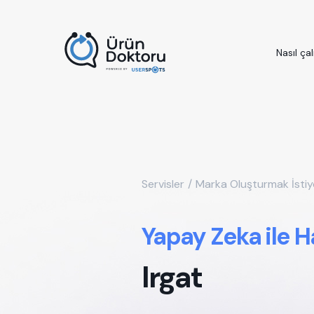
Nasıl çal
Servisler
/
Marka Oluşturmak İsti
Yapay Zeka ile H
Irgat