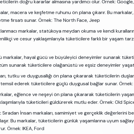
üketicilerin doğru kararlar almasına yardımcı olur. Örnek: Googl
alar, macera ve keşfetme ruhunu ön plana çıkarır. Bu markalar, t
etme fırsatı sunar. Örnek: The North Face, Jeep
lanmacı markalar, statükoya meydan okuma ve kendi kuralları
nilikçi ve cesur yaklaşımlarıyla tüketicilere farklı bir yaşam tar
markalar, hayal gücü ve büyüleyici deneyimler sunarak tüketic
üm sunarak tüketicilere olağanüstü ve eşsiz deneyimler yaşatı
rı, tutku ve duygusallığı ön plana çıkararak tüketicilerin duşlar
temsil ederek tüketicilere güçlü duygusal bağlar sunar. Örnek:
alar, eğlence ve neşeyi ön plana çıkararak tüketicilerin yaşaml
klaşımlarıyla tüketicileri güldürerek mutlu eder. Örnek: Old Spic
:
Sıradan İnsan markaları, samimiyet ve gerçeklik değerlerini b
klaşır. Bu markalar, tüketicilerin günlük yaşamlarına uyum sağlaya
ur. Örnek: IKEA, Ford