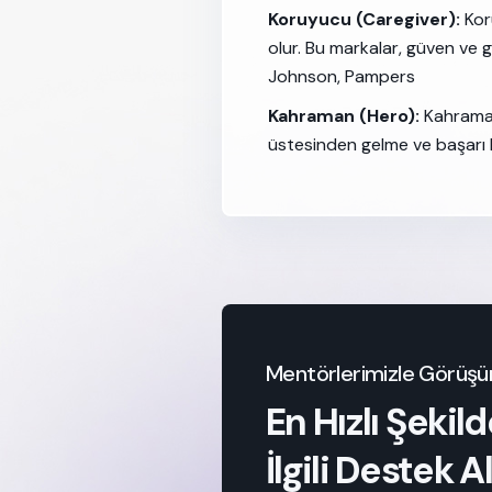
Koruyucu (Caregiver):
Koru
olur. Bu markalar, güven ve 
Johnson, Pampers
Kahraman (Hero):
Kahraman
üstesinden gelme ve başarı hi
Mentörlerimizle Görüşü
En Hızlı Şeki
İlgili Destek Al