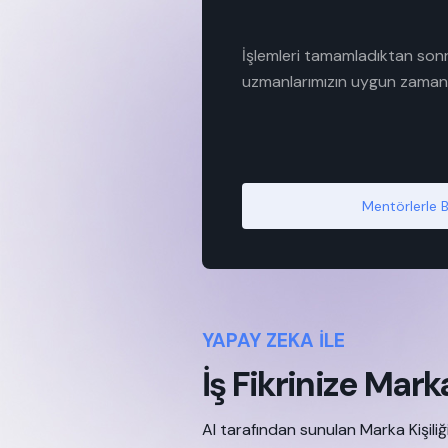
İşlemleri tamamladıktan son
uzmanlarımızın uygun zamanı i
Mentörlerle 
YAPAY ZEKA İLE
İş Fikrinize Marka
AI tarafından sunulan Marka Kişiliği