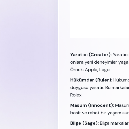
Yaratıcı (Creator):
Yaratıcı
onlara yeni deneyimler yaşatı
Örnek: Apple, Lego
Hükümdar (Ruler):
Hükümdar
duygusu yaratır. Bu markala
Rolex
Masum (Innocent):
Masum 
basit ve rahat bir yaşam sun
Bilge (Sage):
Bilge markalar,