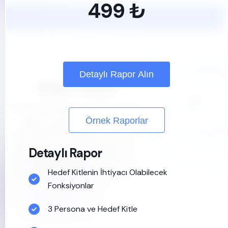
499 ₺
Check-Up Başlat
Detaylı Rapor Alın
Girişim Fikirleri
Farklı kategorilerde sıralanmış birçok
ilginç ve yenilikçi fikri burada
Örnek Raporlar
bulabilirsiniz. Kategoriler arasında
dolaşarak, kendi mobil uygulama
Detaylı Rapor
fikrinizi şekillendirebilir ve geliştirme
Hedef Kitlenin İhtiyacı Olabilecek
sürecinde zaman kazanabilirsiniz.
Fonksiyonlar
3 Persona ve Hedef Kitle