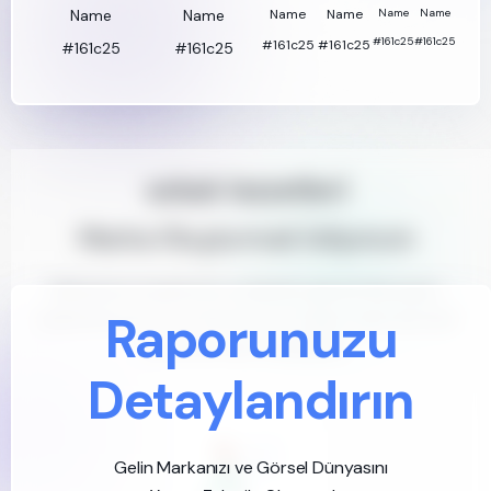
Name
Name
Name
Name
Name
Name
#161c25
#161c25
#161c25
#161c25
#161c25
#161c25
sokak lezzetleri
Marka Oluşturmak İstiyorum
Markanızın karakterini, söylemini, görsel dünyasını
Raporunuzu
belirlemek için Ürün Doktoru'nun yapay zeka destekli
hizmetlerinden faydalanın!
Detaylandırın
Gelin Markanızı ve Görsel Dünyasını