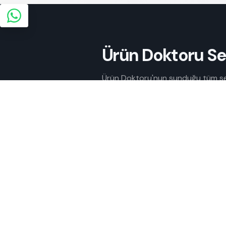
Ürün Doktoru Serv
Ürün Doktoru'nun sunduğu tüm serv
Girişiminizi güçlendirerek yolculu
Tüm Servisler