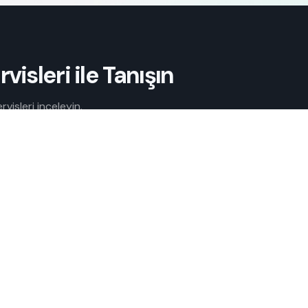
isleri ile Tanışın
isleri inceleyin.
ğunuza devam edin.